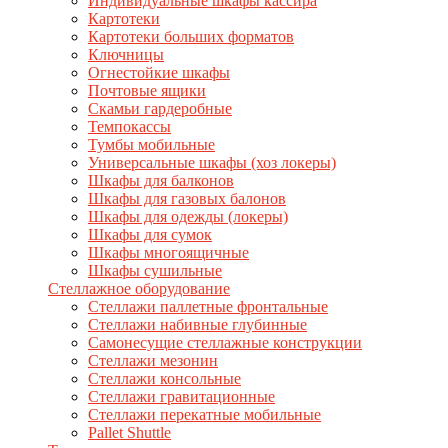
Индивидуальные шкафы кассира
Картотеки
Картотеки больших форматов
Ключницы
Огнестойкие шкафы
Почтовые ящики
Скамьи гардеробные
Темпокассы
Тумбы мобильные
Универсальные шкафы (хоз локеры)
Шкафы для балконов
Шкафы для газовых балонов
Шкафы для одежды (локеры)
Шкафы для сумок
Шкафы многоящичные
Шкафы сушильные
Стеллажное оборудование
Стеллажи паллетные фронтальные
Стеллажи набивные глубинные
Самонесущие стеллажные конструкции
Стеллажи мезонин
Стеллажи консольные
Стеллажи гравитационные
Стеллажи перекатные мобильные
Pallet Shuttle