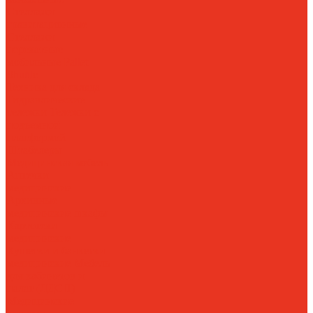
Стеллажи
гравитационные
Стеллажи
перекатные
мобильные
Pallet
Shuttle
Техника для склада
Гидравлические
тележки
Тележки с
подъемной
платформой
Штабелеры
Медицинская мебель
Аптечки
медицинские
Архивные
медицинские шкафы
Картотеки
медицинские
Кушетки и банкетки
медицинские
Мебель
для кабинетов и
палат (ЛДСП)
Медицинские