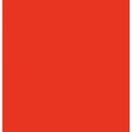
Медицинская мебель
Офисная мебель
Производственная
мебель
Стеллажи полочные
Облегченный
архивный
Стандартный
архивный
Усиленный
архивный
Оцинкованный
Средне-грузовой
Складской
Стеллаж
SBL
Стеллажи SB
Стеллажи для шин
Сейфы
SMART-СЕЙФ
Автомобильные
сейфы
Гостиничные
сейфы
Депозитные
сейфы
Депозитные
ячейки
Детские
сейфы
Ложементы и
подставки