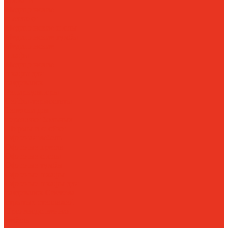
кровати
Медицинские
стеллажи
Медицинские столы
Медицинские тумбы
Медицинские
шкафы
Медицинские
шкафы для
раздевалок
Рециркуляторы
Сейфы-термостаты
Тележки для
перевозки больных
Ширмы и стойки
Офисная мебель
Офисные кресла
Офисные столы
Офисные тумбы
Офисные шкафы
Офисные шкафы для
раздевалок
Система
отрытых стеллажей
Производственная
мебель