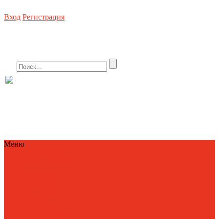
Вход
Регистрация
Стеллажное оборудование, погрузочная техника, металлическая мебель, сей
8 (800) 550-80-10 БЕСПЛАТНО
info@metallist23.c
Меню
Каталог
Каталог
Стеллажи полочные
Сейфы
Металлическая
мебель и шкафы
Стеллажное
оборудование
Техника для склада