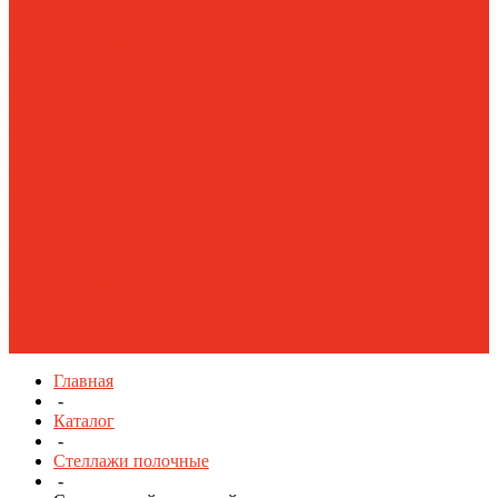
Аксессуары на
перфорированный
экран
Верстаки
Инструментальные
тележки
Инструментальные
шкафы Тяжелые
AMH TC
Специализированная
мебель
Стулья
промышленные
Тумбы
инструментальные
Тяжелые модульные
шкафы HARD
Шкафы
инструментальные
Ящики пластиковые
Главная
-
Каталог
-
Стеллажи полочные
-