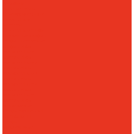
Мебельные и
офисные сейфы
Огневзломостойкие
Огнестойкие
картотеки
Огнестойкие сейфы
Оружейные шкафы и
сейфы
Пистолетные
сейфы
Сейфы
взломостойкие 1
класса
Сейфы
взломостойкие 2
класса
Сейфы
взломостойкие 3
класса
Сейфы
взломостойкие 4
класса
Сейфы
взломостойкие 5
класса
Сейфы
встраиваемые
Сейфы европейской
сертификации
Сейфы
эксклюзивные
элитные
Тайники и