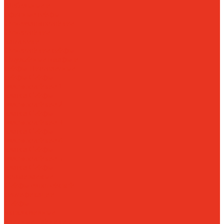
Мебельные и
офисные сейфы
Огневзломостойкие
Огнестойкие
картотеки
Огнестойкие сейфы
Оружейные шкафы и
сейфы
Пистолетные
сейфы
Сейфы
взломостойкие 1
класса
Сейфы
взломостойкие 2
класса
Сейфы
взломостойкие 3
класса
Сейфы
взломостойкие 4
класса
Сейфы
взломостойкие 5
класса
Сейфы
встраиваемые
Сейфы европейской
сертификации
Сейфы
эксклюзивные
элитные
Тайники и