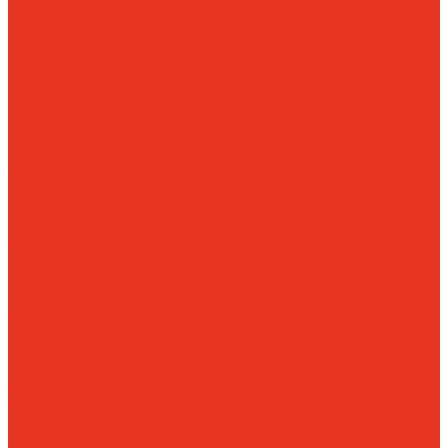
Медицинская мебель
Офисная мебель
Производственная
мебель
Стеллажи полочные
Облегченный
архивный
Стандартный
архивный
Усиленный
архивный
Оцинкованный
Средне-грузовой
Складской
Стеллаж
SBL
Стеллажи SB
Стеллажи для шин
Сейфы
SMART-СЕЙФ
Автомобильные
сейфы
Гостиничные
сейфы
Депозитные
сейфы
Депозитные
ячейки
Детские
сейфы
Ложементы и
подставки