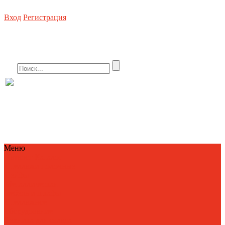
Вход
Регистрация
Стеллажное оборудование, погрузочная техника, металлическая мебель, сей
8 (800) 550-80-10 БЕСПЛАТНО
info@metallist23.c
Меню
Каталог
Каталог
Стеллажи полочные
Сейфы
Металлическая
мебель и шкафы
Стеллажное
оборудование
Техника для склада