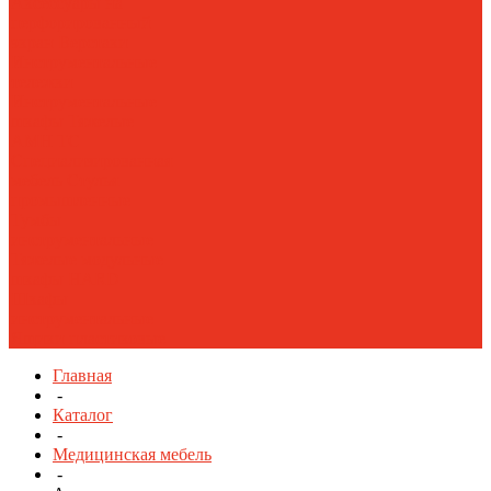
Аксессуары на
перфорированный
экран
Верстаки
Инструментальные
тележки
Инструментальные
шкафы Тяжелые
AMH TC
Специализированная
мебель
Стулья
промышленные
Тумбы
инструментальные
Тяжелые модульные
шкафы HARD
Шкафы
инструментальные
Ящики пластиковые
Главная
-
Каталог
-
Медицинская мебель
-