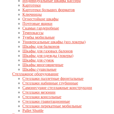
Индивидуальные шкафы кассира
Картотеки
Картотеки больших форматов
Ключницы
Огнестойкие шкафы
Почтовые ящики
Скамьи гардеробные
Темпокассы
Тумбы мобильные
Универсальные шкафы (хоз локеры)
Шкафы для балконов
Шкафы для газовых балонов
Шкафы для одежды (локеры)
Шкафы для сумок
Шкафы многоящичные
Шкафы сушильные
Стеллажное оборудование
Стеллажи паллетные фронтальные
Стеллажи набивные глубинные
Самонесущие стеллажные конструкции
Стеллажи мезонин
Стеллажи консольные
Стеллажи гравитационные
Стеллажи перекатные мобильные
Pallet Shuttle