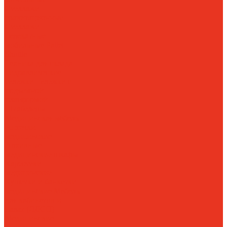
Стеллажи
гравитационные
Стеллажи
перекатные
мобильные
Pallet
Shuttle
Техника для склада
Гидравлические
тележки
Тележки с
подъемной
платформой
Штабелеры
Медицинская мебель
Аптечки
медицинские
Архивные
медицинские шкафы
Картотеки
медицинские
Кушетки и банкетки
медицинские
Мебель
для кабинетов и
палат (ЛДСП)
Медицинские