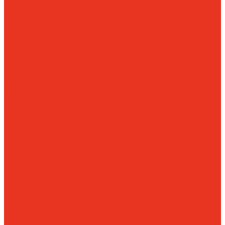
кровати
Медицинские
стеллажи
Медицинские столы
Медицинские тумбы
Медицинские
шкафы
Медицинские
шкафы для
раздевалок
Рециркуляторы
Сейфы-термостаты
Тележки для
перевозки больных
Ширмы и стойки
Офисная мебель
Офисные кресла
Офисные столы
Офисные тумбы
Офисные шкафы
Офисные шкафы для
раздевалок
Система
отрытых стеллажей
Производственная
мебель