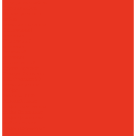
Медицинская мебель
Офисная мебель
Производственная
мебель
Стеллажи полочные
Облегченный
архивный
Стандартный
архивный
Усиленный
архивный
Оцинкованный
Средне-грузовой
Складской
Стеллаж
SBL
Стеллажи SB
Стеллажи для шин
Сейфы
SMART-СЕЙФ
Автомобильные
сейфы
Гостиничные
сейфы
Депозитные
сейфы
Депозитные
ячейки
Детские
сейфы
Ложементы и
подставки