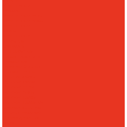
кровати
Медицинские
стеллажи
Медицинские столы
Медицинские тумбы
Медицинские
шкафы
Медицинские
шкафы для
раздевалок
Рециркуляторы
Сейфы-термостаты
Тележки для
перевозки больных
Ширмы и стойки
Офисная мебель
Офисные кресла
Офисные столы
Офисные тумбы
Офисные шкафы
Офисные шкафы для
раздевалок
Система
отрытых стеллажей
Производственная
мебель