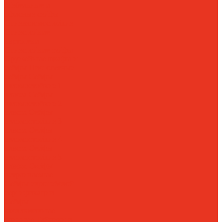
Мебельные и
офисные сейфы
Огневзломостойкие
Огнестойкие
картотеки
Огнестойкие сейфы
Оружейные шкафы и
сейфы
Пистолетные
сейфы
Сейфы
взломостойкие 1
класса
Сейфы
взломостойкие 2
класса
Сейфы
взломостойкие 3
класса
Сейфы
взломостойкие 4
класса
Сейфы
взломостойкие 5
класса
Сейфы
встраиваемые
Сейфы европейской
сертификации
Сейфы
эксклюзивные
элитные
Тайники и