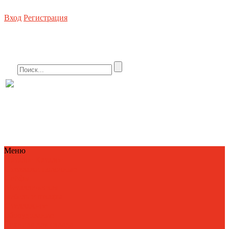
Вход
Регистрация
Стеллажное оборудование, погрузочная техника, металлическая мебель, сей
8 (800) 550-80-10 БЕСПЛАТНО
info@metallist23.c
Меню
Каталог
Каталог
Стеллажи полочные
Сейфы
Металлическая
мебель и шкафы
Стеллажное
оборудование
Техника для склада