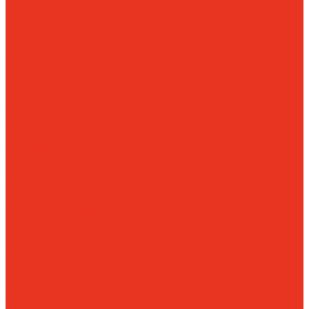
Стеллажи
гравитационные
Стеллажи
перекатные
мобильные
Pallet
Shuttle
Техника для склада
Гидравлические
тележки
Тележки с
подъемной
платформой
Штабелеры
Медицинская мебель
Аптечки
медицинские
Архивные
медицинские шкафы
Картотеки
медицинские
Кушетки и банкетки
медицинские
Мебель
для кабинетов и
палат (ЛДСП)
Медицинские