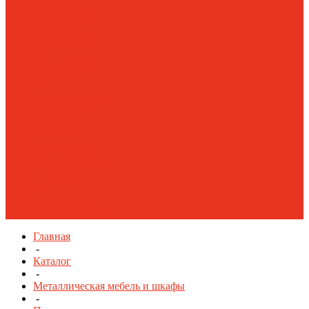
Аксессуары на
перфорированный
экран
Верстаки
Инструментальные
тележки
Инструментальные
шкафы Тяжелые
AMH TC
Специализированная
мебель
Стулья
промышленные
Тумбы
инструментальные
Тяжелые модульные
шкафы HARD
Шкафы
инструментальные
Ящики пластиковые
Главная
-
Каталог
-
Металлическая мебель и шкафы
-