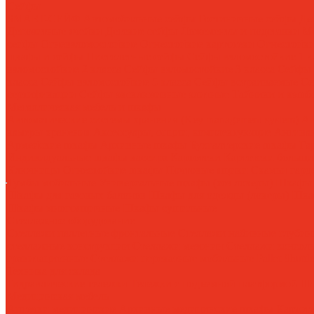
Сейфы
SMART-СЕЙФ
Автомобильные сейфы
Гостиничные сейфы
Де
Депозитные ячейки
Детские сейфы
Ложементы и подставки
Ме
сейфы
Огневзломостойкие
Огнестойкие картотеки
Огнестойк
шкафы и сейфы
Пистолетные сейфы
Сейфы взломостойкие 1 к
взломостойкие 2 класса
Сейфы взломостойкие 3 класса
Сейфы 
класса
Сейфы взломостойкие 5 класса
Сейфы встраиваемые
Се
сертификации
Сейфы эксклюзивные элитные
Тайники и кэшб
Металлическая мебель и шкафы
Автоматические системы хранения (Key management system)
Ав
камеры хранения
Аксессуары, опции, комплектующие
Антива
Армейские шкафы
Архивные шкафы
Бухгалтерские шкафы
Га
Индивидуальные шкафы кассира
Картотеки
Картотеки больши
Ключницы
Огнестойкие шкафы
Почтовые ящики
Скамьи гард
Тумбы мобильные
Универсальные шкафы (хоз локеры)
Шкафы 
Шкафы для газовых балонов
Шкафы для одежды (локеры)
Шка
Шкафы многоящичные
Шкафы сушильные
Стеллажное оборудование
Стеллажи паллетные фронтальные
Стеллажи набивные глуби
стеллажные конструкции
Стеллажи мезонин
Стеллажи консол
гравитационные
Стеллажи перекатные мобильные
Pallet Shuttl
Техника для склада
Гидравлические тележки
Тележки с подъемной платформой
Шт
Медицинская мебель
Аптечки медицинские
Архивные медицинские шкафы
Картот