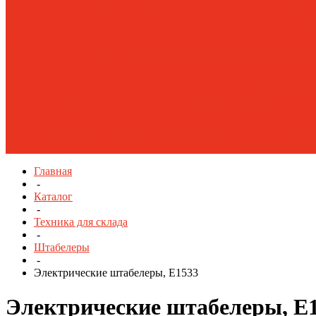
Кушетки и банкетки медицинские
Мебель для кабинетов и па
Медицинские кровати
Медицинские стеллажи
Медицинские с
тумбы
Медицинские шкафы
Медицинские шкафы для раздева
Сейфы-термостаты
Тележки для перевозки больных
Ширмы и 
Офисная мебель
Офисные кресла
Офисные столы
Офисные тумбы
Офисные ш
шкафы для раздевалок
Система отрытых стеллажей
Производственная мебель
Аксессуары на перфорированный экран
Верстаки
Инструмента
Инструментальные шкафы Тяжелые AMH TC
Специализирова
промышленные
Тумбы инструментальные
Тяжелые модульны
Шкафы инструментальные
Ящики пластиковые
Главная
-
Каталог
-
Техника для склада
-
Штабелеры
-
Электрические штабелеры, E1533
Электрические штабелеры, E