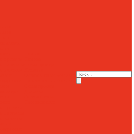
пания
пания
азин
еогалерея
ости
ансии
Помощь
и проекты
Помощь
и партнеры
Схема проезда
и клиенты
Доставка
ывы и
Оплата
Статьи
Контакты
годарности
Производители
Контакты
азин
Схема проезда
еогалерея
Доставка
ости
Оплата
Статьи
ансии
Производители
и проекты
и партнеры
и клиенты
ывы и
годарности