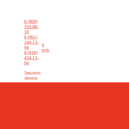
8 (800)
550-80-
10
8 (861)
244-13-
0
94
фы
руб.
@metallist23.com
8 (918)
434-13-
94
Заказать
звонок
еллажное
я мебель
рхивный
ллажи SB
Стеллажи