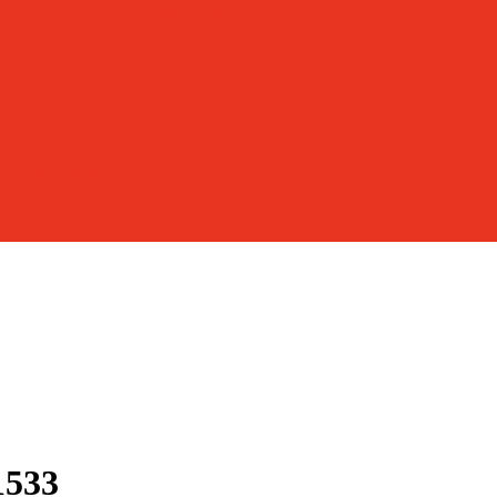
лат (ЛДСП)
Монтаж
толы
Медицинские
Сервисное
лок
Рециркуляторы
обслуживание
стойки
кафы
Офисные
льные тележки
нная мебель
Стулья
е шкафы HARD
1533