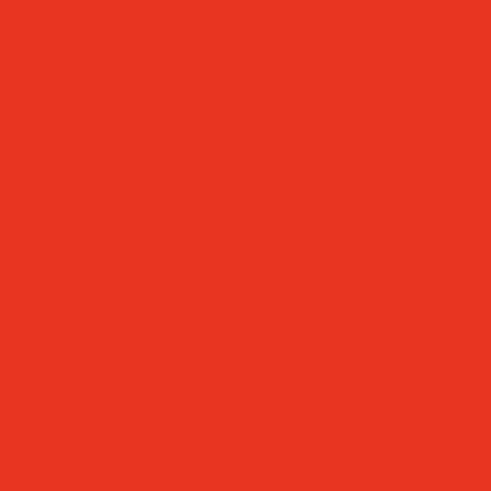
позитные сейфы
Услуги
Услуги
бельные и офисные
Проектирование
ие сейфы
Оружейные
Расчет
Монтаж и
ласса
Сейфы
демонтаж
Шеф
Ком
взломостойкие 4
Монтаж
Ком
йфы европейской
Сервисное
Маг
оксы
обслуживание
Вид
Офисная мебель
Нов
томатические
Проектирование
Вак
ндальные шкафы
Расчет
Монтаж и
Наш
рдеробные системы
демонтаж
Шеф
Наш
х форматов
Монтаж
Наш
еробные
Темпокассы
Сервисное
Акции
Производство
Отз
для балконов
обслуживание
Акции
Производство
бла
фы для сумок
Офисная мебель
Маг
Проектирование
Вид
Расчет
Монтаж и
Нов
нные
Самонесущие
демонтаж
Шеф
Вак
ьные
Стеллажи
Монтаж
Наш
e
Сервисное
Наш
обслуживание
Наш
абелеры
Проектирование
Отз
Расчет
Монтаж и
бла
еки медицинские
демонтаж
Шеф