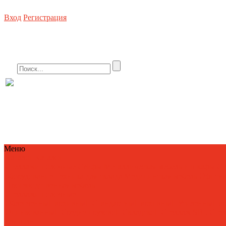
Вход
Регистрация
Стеллажное оборудование, погрузочная техника, металлическая мебель, сей
8 (800) 550-80-10 БЕСПЛАТНО
info
Меню
Каталог
Каталог
Стеллажи полочные
Сейфы
Металлическая мебель и шкафы
Ст
оборудование
Техника для склада
Медицинская мебель
Офисна
Производственная мебель
Стеллажи полочные
Облегченный архивный
Стандартный архивный
Усиленный а
Оцинкованный
Средне-грузовой
Складской
Стеллаж SBL
Сте
для шин