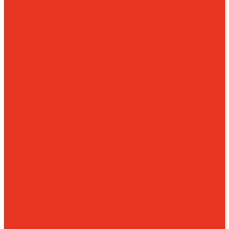
Медицинская мебель
Офисная мебель
Производственная
мебель
Стеллажи полочные
Облегченный
архивный
Стандартный
архивный
Усиленный
архивный
Оцинкованный
Средне-грузовой
Складской
Стеллаж
SBL
Стеллажи SB
Стеллажи для шин
Сейфы
SMART-СЕЙФ
Автомобильные
сейфы
Гостиничные
сейфы
Депозитные
сейфы
Депозитные
ячейки
Детские
сейфы
Ложементы и
подставки