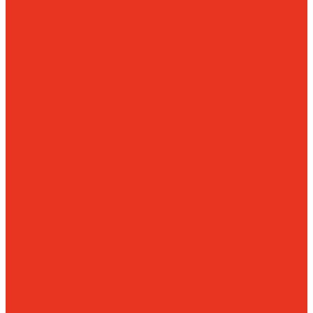
кровати
Медицинские
стеллажи
Медицинские столы
Медицинские тумбы
Медицинские
шкафы
Медицинские
шкафы для
раздевалок
Рециркуляторы
Сейфы-термостаты
Тележки для
перевозки больных
Ширмы и стойки
Офисная мебель
Офисные кресла
Офисные столы
Офисные тумбы
Офисные шкафы
Офисные шкафы для
раздевалок
Система
отрытых стеллажей
Производственная
мебель