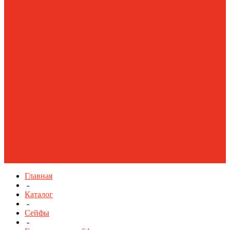
Аксессуары на
перфорированный
экран
Верстаки
Инструментальные
тележки
Инструментальные
шкафы Тяжелые
AMH TC
Специализированная
мебель
Стулья
промышленные
Тумбы
инструментальные
Тяжелые модульные
шкафы HARD
Шкафы
инструментальные
Ящики пластиковые
Главная
-
Каталог
-
Сейфы
-