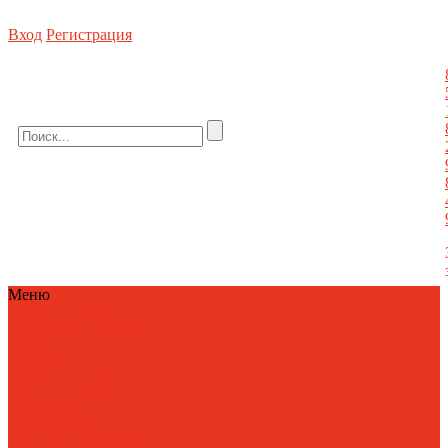
Вход
Регистрация
Стеллажное оборудование, погрузочная техника, металлическая мебель, сейфы
8 (800) 550-80-10 БЕСПЛАТНО
info@metallist23.com
Меню
Каталог
Каталог
Стеллажи полочные
Сейфы
Металлическая
мебель и шкафы
Стеллажное
оборудование
Техника для склада