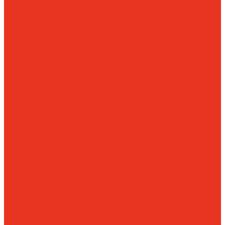
Мебельные и
офисные сейфы
Огневзломостойкие
Огнестойкие
картотеки
Огнестойкие сейфы
Оружейные шкафы и
сейфы
Пистолетные
сейфы
Сейфы
взломостойкие 1
класса
Сейфы
взломостойкие 2
класса
Сейфы
взломостойкие 3
класса
Сейфы
взломостойкие 4
класса
Сейфы
взломостойкие 5
класса
Сейфы
встраиваемые
Сейфы европейской
сертификации
Сейфы
эксклюзивные
элитные
Тайники и