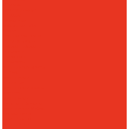
Стеллажи
гравитационные
Стеллажи
перекатные
мобильные
Pallet
Shuttle
Техника для склада
Гидравлические
тележки
Тележки с
подъемной
платформой
Штабелеры
Медицинская мебель
Аптечки
медицинские
Архивные
медицинские шкафы
Картотеки
медицинские
Кушетки и банкетки
медицинские
Мебель
для кабинетов и
палат (ЛДСП)
Медицинские